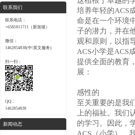
这植根于卓越的
联系我们
培养年轻的AC
命是在一个环境
联系电话：
+6581811711（新加坡）
子的潜力，并在
观和原则，以指
微信：
1462854838(中/英文服务)
ACS小学是AC
提供全面的教育
扫一扫：
展：
感性的
至关重要的是我
QQ：
1462854838
上的福祉。我们
的学习。因此，
新闻动态
ACS（小学）